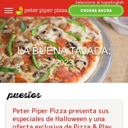
Seleccione el lugar
English
ORDENA AHORA
LA BUENA TAJADA:
2023
puestos
Peter Piper Pizza presenta sus
especiales de Halloween y una
oferta exclusiva de Pizza & Play