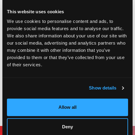
sigue leyendo
This website uses cookies
We use cookies to personalise content and ads, to
provide social media features and to analyse our traffic.
We also share information about your use of our site with
Peter Piper Pizza celebra 50
our social media, advertising and analytics partners who
años de comida, familia y
may combine it with other information that you’ve
diversión
provided to them or that they’ve collected from your use
of their services.
17 de agosto de 2023
sigue leyendo
Show details
Allow all
Deny
Únete al Club Piper