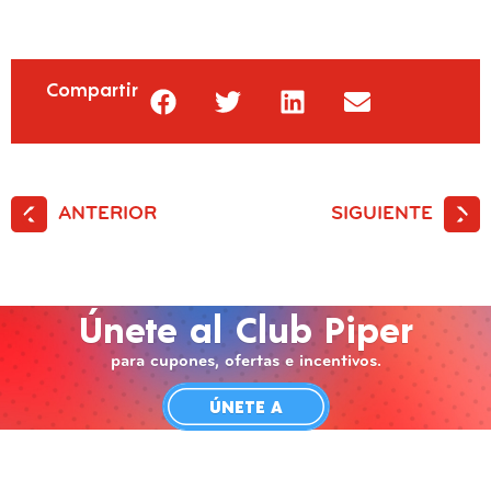
Compartir
ANTERIOR
SIGUIENTE
Únete al Club Piper
para cupones, ofertas e incentivos.
ÚNETE A