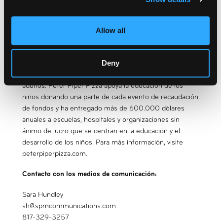
Pizza se enorgullece de entregar masa de pizza hecha al
momento todos los días y de ofrecer comida y diversión
de la más alta calidad que reconecta a la familia y a los
Allow all
amigos. Peter Piper Pizza atrae tanto a padres como a
hijos gracias a su tecnología y juegos de última
Deny
generación, a sus populares buffets de comida para
llevar todos los días de la semana y a la cerveza para
adultos. Peter Piper Pizza apoya la educación de los
niños donando una parte de cada evento de recaudación
de fondos y ha entregado más de 600.000 dólares
anuales a escuelas, hospitales y organizaciones sin
ánimo de lucro que se centran en la educación y el
desarrollo de los niños. Para más información, visite
peterpiperpizza.com.
Contacto con los medios de comunicación:
Sara Hundley
sh@spmcommunications.com
817-329-3257