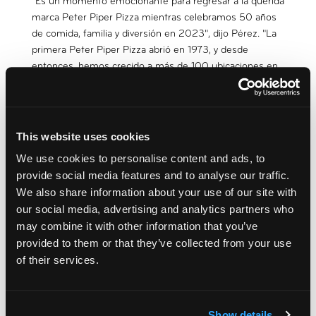
"Es un momento emocionante para regresar a la querida
marca Peter Piper Pizza mientras celebramos 50 años
de comida, familia y diversión en 2023", dijo Pérez. "La
primera Peter Piper Pizza abrió en 1973, y desde
entonces, hemos crecido a más de 100 ubicaciones en
los Estados Unidos y México, con tres conceptos
distintos que impulsarán a la compañía en sus próximos
50 años."
This website uses cookies
Pérez, natural de Ciudad de México, posee un MBA por
We use cookies to personalise content and ads, to
la Cox School of Business de la Southern Methodist
provide social media features and to analyse our traffic.
University.
We also share information about your use of our site with
Acerca de Peter Piper, LLC
our social media, advertising and analytics partners who
may combine it with other information that you’ve
Peter Piper, LLC, filial al 100% de CEC Entertainment,
provided to them or that they’ve collected from your use
LLC, se fundó en Glendale, Arizona, en 1973. Peter Piper
Pizza ofrece comida, entretenimiento y comida para
of their services.
llevar con un ambiente de pizzería de barrio y una
cultura de "pizza recién hecha, familias felices" en sus
más de 120 locales en EE.UU. y México. Peter Piper
Show details