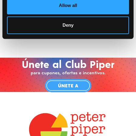
Allow all
Deny
Únete al Club Piper
para cupones, ofertas e incentivos.
ÚNETE A