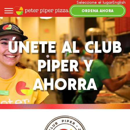
Seleccione el lugar
English
ORDENA AHORA
ÚNETE AL CLUB
PIPER Y
AHORRA