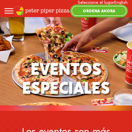
Seleccione el lugar
English
ORDENA AHORA
EVENTOS
ESPECIALES
Los eventos son más