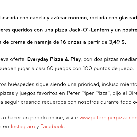
aseada con canela y azúcar moreno, rociada con glaseado
seres queridos con una pizza Jack-O'-Lantern y un postr
a de crema de naranja de 16 onzas a partir de 3,49 $.
eva oferta,
, con dos pizzas media
Everyday Pizza & Play
 pueden jugar a casi 60 juegos con 100 puntos de juego.
tros huéspedes sigue siendo una prioridad, incluso mien
 pizzas y juegos favoritos en Peter Piper Pizza", dijo el D
a seguir creando recuerdos con nosotros durante todo oc
 o hacer un pedido online, visite
www.peterpiperpizza.co
za en
Instagram
y
Facebook
.