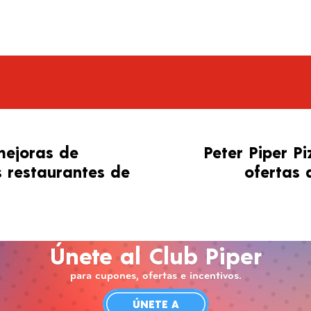
mejoras de
Peter Piper P
s restaurantes de
ofertas 
Únete al Club Piper
para cupones, ofertas e incentivos.
ÚNETE A