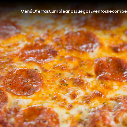
Menú
Ofertas
Cumpleaños
Juegos
Eventos
Recompe