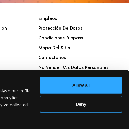
Empleos
ión
Protección De Datos
Condiciones Funpass
Mapa Del Sitio
Contáctanos
No Vender Mis Datos Personales
Únete Al Club Piper
Allow all
yse our traffic.
 analytics
Deny
y’ve collected