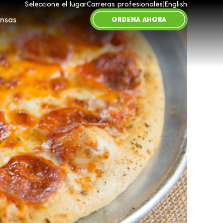
Seleccione el lugar
Carreras profesionales
|
English
nsas
ORDENA AHORA