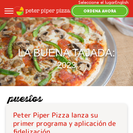
Seleccione el lugar
English
ORDENA AHORA
LA BUENA TAJADA:
2023
puestos
Peter Piper Pizza lanza su
primer programa y aplicación de
fidelización