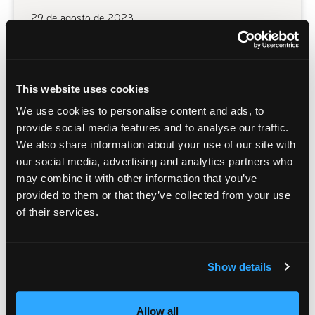
29 de agosto de 2023
SIGUE LEYENDO
This website uses cookies
We use cookies to personalise content and ads, to
Peter Piper Pizza celebra 50 años
provide social media features and to analyse our traffic.
de comida, familia y diversión
We also share information about your use of our site with
our social media, advertising and analytics partners who
17 de agosto de 2023
may combine it with other information that you’ve
provided to them or that they’ve collected from your use
SIGUE LEYENDO
of their services.
Show details
contacte con nuestro equipo de
Allow all