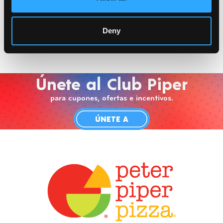
Deny
ANTERIOR
SIGUIENTE
Únete al Club Piper
para cupones, ofertas e incentivos.
ÚNETE A