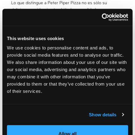
Lo que distingue a Peter Piper Pizza no es sólo su
deliciosa comida, sino también la comodidad que
aportamos a la organización de fiestas. El proceso de
catering es perfecto, lo que le permite centrarse en la
creación de recuerdos en lugar de estresarse por los
detalles. Simplemente vaya a peterpiperpizza.com y
This website uses cookies
seleccione pedir ahora.
We use cookies to personalise content and ads, to
provide social media features and to analyse our traffic.
¿Por qué conformarse con lo ordinario cuando puede
We also share information about your use of our site with
convertir su reunión en una extraordinaria fiesta de pizza?
our social media, advertising and analytics partners who
El catering es sencillo, agradable y asequible con Peter
may combine it with other information that you’ve
Piper Pizza.
provided to them or that they’ve collected from your use
of their services.
Show details
Compartir
Allow all